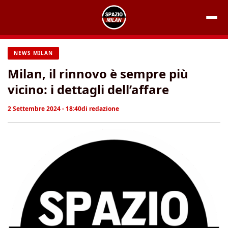
Vai
al
contenuto
NEWS MILAN
Milan, il rinnovo è sempre più
vicino: i dettagli dell’affare
2 Settembre 2024 - 18:40
di
redazione