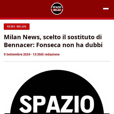
Vai
al
contenuto
NEWS MILAN
Milan News, scelto il sostituto di
Bennacer: Fonseca non ha dubbi
9 Settembre 2024 - 13:30
di
redazione