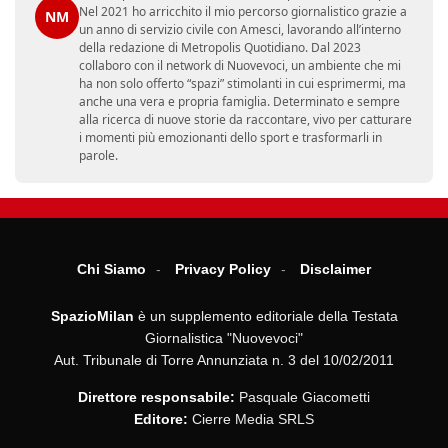
Nel 2021 ho arricchito il mio percorso giornalistico grazie a
NM
un anno di servizio civile con Amesci, lavorando all’interno
della redazione di Metropolis Quotidiano. Dal 2023
collaboro con il network di Nuovevoci, un ambiente che mi
ha non solo offerto “spazi” stimolanti in cui esprimermi, ma
anche una vera e propria famiglia. Determinato e sempre
alla ricerca di nuove storie da raccontare, vivo per catturare
i momenti più emozionanti dello sport e trasformarli in
parole.
Chi Siamo
Privacy Policy
Disclaimer
SpazioMilan
è un supplemento editoriale della Testata
Giornalistica "Nuovevoci"
Aut. Tribunale di Torre Annunziata n. 3 del 10/02/2011
Direttore responsabile:
Pasquale Giacometti
Editore:
Cierre Media SRLS