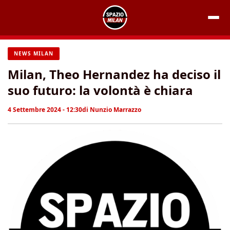
Vai
al
contenuto
NEWS MILAN
Milan, Theo Hernandez ha deciso il
suo futuro: la volontà è chiara
4 Settembre 2024 - 12:30
di
Nunzio Marrazzo