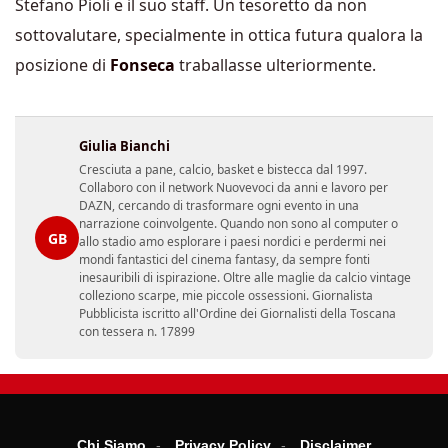
Stefano Pioli e il suo staff. Un tesoretto da non
sottovalutare, specialmente in ottica futura qualora la
posizione di
Fonseca
traballasse ulteriormente.
Giulia Bianchi
Cresciuta a pane, calcio, basket e bistecca dal 1997.
Collaboro con il network Nuovevoci da anni e lavoro per
DAZN, cercando di trasformare ogni evento in una
narrazione coinvolgente. Quando non sono al computer o
GB
allo stadio amo esplorare i paesi nordici e perdermi nei
mondi fantastici del cinema fantasy, da sempre fonti
inesauribili di ispirazione. Oltre alle maglie da calcio vintage
colleziono scarpe, mie piccole ossessioni. Giornalista
Pubblicista iscritto all'Ordine dei Giornalisti della Toscana
con tessera n. 17899
Chi Siamo
Privacy Policy
Disclaimer