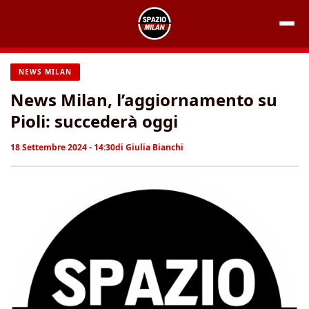
Vai
al
contenuto
NEWS MILAN
News Milan, l’aggiornamento su
Pioli: succederà oggi
18 Settembre 2024 - 14:30
di
Giulia Bianchi