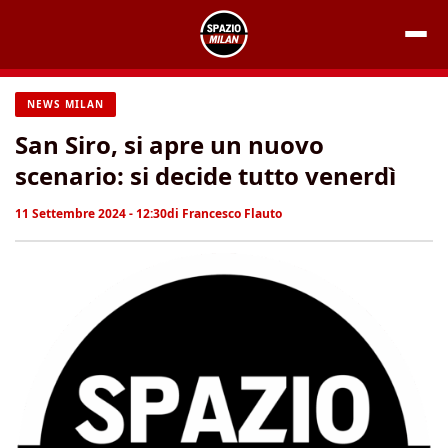
Vai
al
contenuto
NEWS MILAN
San Siro, si apre un nuovo
scenario: si decide tutto venerdì
11 Settembre 2024 - 12:30
di
Francesco Flauto