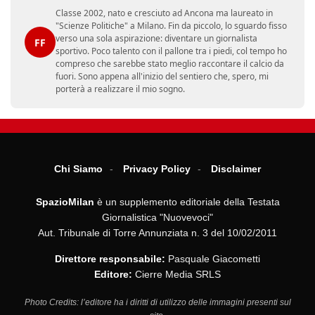
Classe 2002, nato e cresciuto ad Ancona ma laureato in
"Scienze Politiche" a Milano. Fin da piccolo, lo sguardo fisso
verso una sola aspirazione: diventare un giornalista
FF
sportivo. Poco talento con il pallone tra i piedi, col tempo ho
compreso che sarebbe stato meglio raccontare il calcio da
fuori. Sono appena all'inizio del sentiero che, spero, mi
porterà a realizzare il mio sogno.
Chi Siamo
Privacy Policy
Disclaimer
SpazioMilan
è un supplemento editoriale della Testata
Giornalistica "Nuovevoci"
Aut. Tribunale di Torre Annunziata n. 3 del 10/02/2011
Direttore responsabile:
Pasquale Giacometti
Editore:
Cierre Media SRLS
Photo Credits: l’editore ha i diritti di utilizzo delle immagini presenti sul