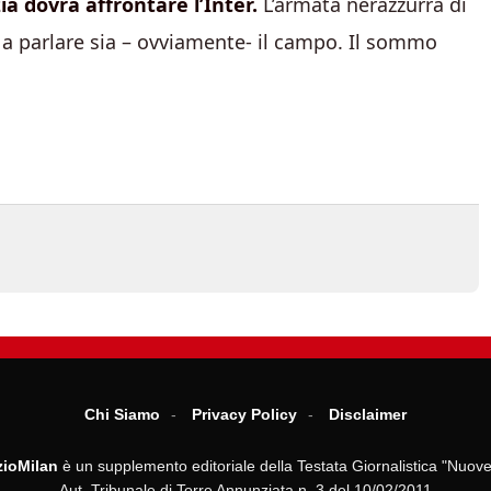
zia dovrà affrontare l’Inter.
L’armata nerazzurra di
a parlare sia – ovviamente- il campo. Il sommo
Chi Siamo
Privacy Policy
Disclaimer
ioMilan
è un supplemento editoriale della Testata Giornalistica "Nuove
Aut. Tribunale di Torre Annunziata n. 3 del 10/02/2011