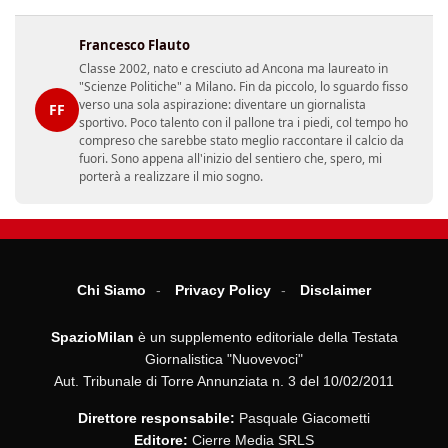
Francesco Flauto
Classe 2002, nato e cresciuto ad Ancona ma laureato in
"Scienze Politiche" a Milano. Fin da piccolo, lo sguardo fisso
verso una sola aspirazione: diventare un giornalista
FF
sportivo. Poco talento con il pallone tra i piedi, col tempo ho
compreso che sarebbe stato meglio raccontare il calcio da
fuori. Sono appena all'inizio del sentiero che, spero, mi
porterà a realizzare il mio sogno.
Chi Siamo
Privacy Policy
Disclaimer
SpazioMilan
è un supplemento editoriale della Testata
Giornalistica "Nuovevoci"
Aut. Tribunale di Torre Annunziata n. 3 del 10/02/2011
Direttore responsabile:
Pasquale Giacometti
Editore:
Cierre Media SRLS