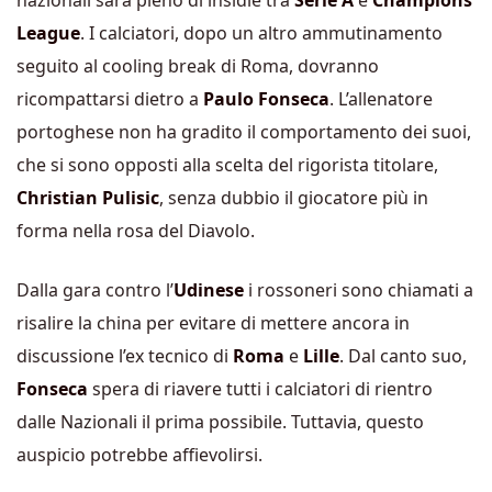
nazionali sarà pieno di insidie tra
Serie A
e
Champions
League
. I calciatori, dopo un altro ammutinamento
seguito al cooling break di Roma, dovranno
ricompattarsi dietro a
Paulo Fonseca
. L’allenatore
portoghese non ha gradito il comportamento dei suoi,
che si sono opposti alla scelta del rigorista titolare,
Christian Pulisi
c
, senza dubbio il giocatore più in
forma nella rosa del Diavolo.
Dalla gara contro l’
Udinese
i rossoneri sono chiamati a
risalire la china per evitare di mettere ancora in
discussione l’ex tecnico di
Roma
e
Lille
. Dal canto suo,
Fonseca
spera di riavere tutti i calciatori di rientro
dalle Nazionali il prima possibile. Tuttavia, questo
auspicio potrebbe affievolirsi.