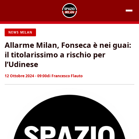
Vai
al
contenuto
NEWS MILAN
Allarme Milan, Fonseca è nei guai:
il titolarissimo a rischio per
l’Udinese
12 Ottobre 2024 - 09:00
di
Francesco Flauto