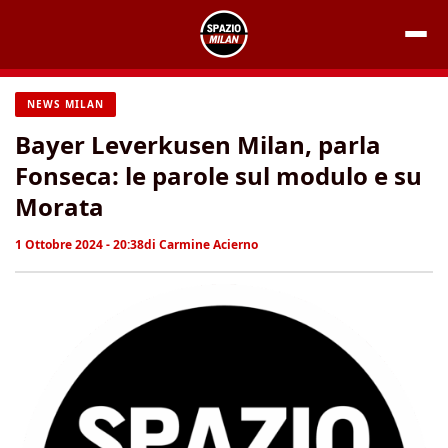
Vai
al
contenuto
NEWS MILAN
Bayer Leverkusen Milan, parla
Fonseca: le parole sul modulo e su
Morata
1 Ottobre 2024 - 20:38
di
Carmine Acierno