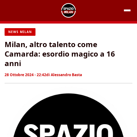
Vai
al
contenuto
NEWS MILAN
Milan, altro talento come
Camarda: esordio magico a 16
anni
28 Ottobre 2024 - 22:42
di
Alessandro Basta