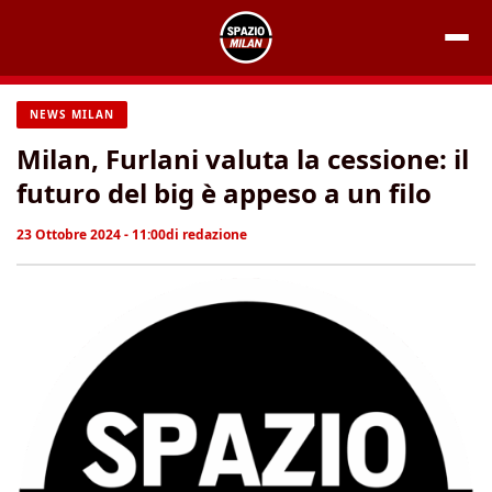
Vai
al
contenuto
NEWS MILAN
Milan, Furlani valuta la cessione: il
futuro del big è appeso a un filo
23 Ottobre 2024 - 11:00
di
redazione