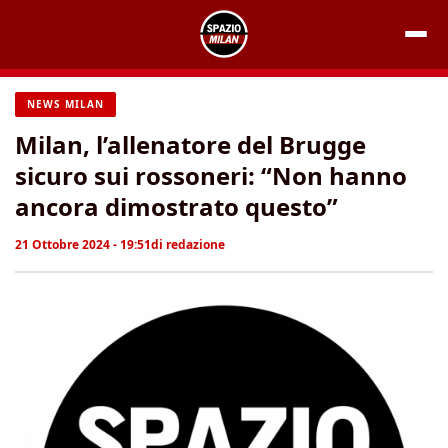
Vai
al
contenuto
NEWS MILAN
Milan, l’allenatore del Brugge
sicuro sui rossoneri: “Non hanno
ancora dimostrato questo”
21 Ottobre 2024 - 19:51
di
redazione