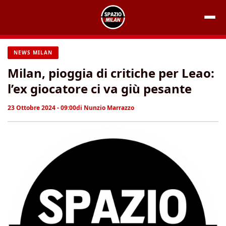
Vai
al
contenuto
NEWS MILAN
Milan, pioggia di critiche per Leao:
l’ex giocatore ci va giù pesante
23 Ottobre 2024 - 09:00
di
Nunzio Marrazzo