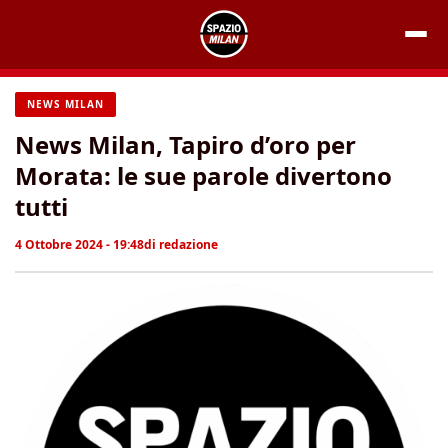
Vai
al
contenuto
NEWS MILAN
News Milan, Tapiro d’oro per
Morata: le sue parole divertono
tutti
4 Ottobre 2024 - 19:48
di
redazione