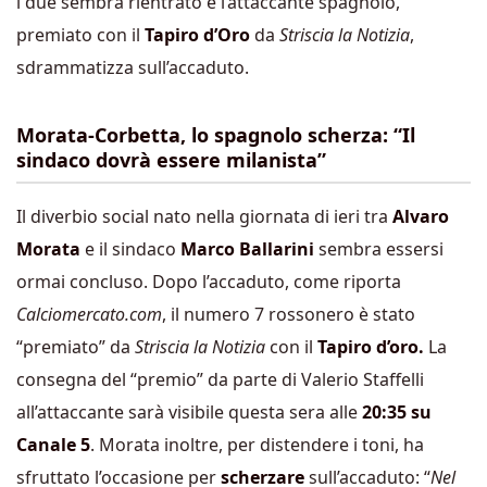
i due sembra rientrato e l’attaccante spagnolo,
premiato con il
Tapiro d’Oro
da
Striscia la Notizia
,
sdrammatizza sull’accaduto.
Morata-Corbetta, lo spagnolo scherza: “Il
sindaco dovrà essere milanista”
Il diverbio social nato nella giornata di ieri tra
Alvaro
Morata
e il sindaco
Marco Ballarini
sembra essersi
ormai concluso. Dopo l’accaduto, come riporta
Calciomercato.com
, il numero 7 rossonero è stato
“premiato” da
Striscia la Notizia
con il
Tapiro d’oro.
La
consegna del “premio” da parte di Valerio Staffelli
all’attaccante sarà visibile questa sera alle
20:35 su
Canale 5
. Morata inoltre, per distendere i toni, ha
sfruttato l’occasione per
scherzare
sull’accaduto: “
Nel