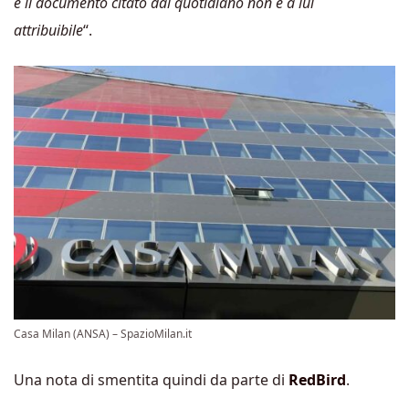
e il documento citato dal quotidiano non è a lui
attribuibile
“.
Casa Milan (ANSA) – SpazioMilan.it
Una nota di smentita quindi da parte di
RedBird
.