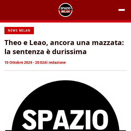
Vai
al
contenuto
NEWS MILAN
Theo e Leao, ancora una mazzata:
la sentenza è durissima
10 Ottobre 2024 - 20:02
di
redazione