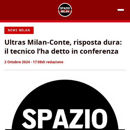
Vai
al
contenuto
NEWS MILAN
Ultras Milan-Conte, risposta dura:
il tecnico l’ha detto in conferenza
2 Ottobre 2024 - 17:08
di
redazione