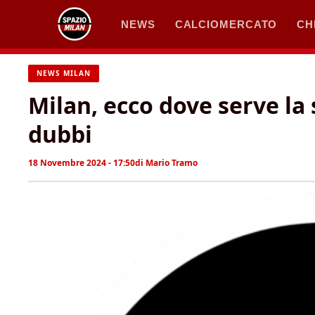
Vai
NEWS
CALCIOMERCATO
CH
al
contenuto
NEWS MILAN
Milan, ecco dove serve la s
dubbi
18 Novembre 2024 - 17:50
di
Mario Tramo