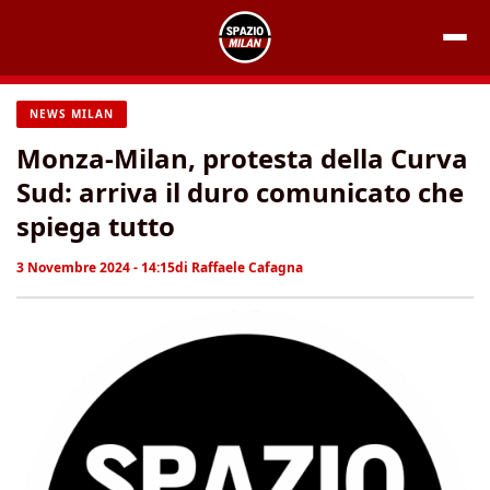
Vai
al
contenuto
NEWS MILAN
Monza-Milan, protesta della Curva
Sud: arriva il duro comunicato che
spiega tutto
3 Novembre 2024 - 14:15
di
Raffaele Cafagna