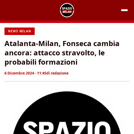
Vai
al
contenuto
NEWS MILAN
Atalanta-Milan, Fonseca cambia
ancora: attacco stravolto, le
probabili formazioni
6 Dicembre 2024 - 11:45
di
redazione