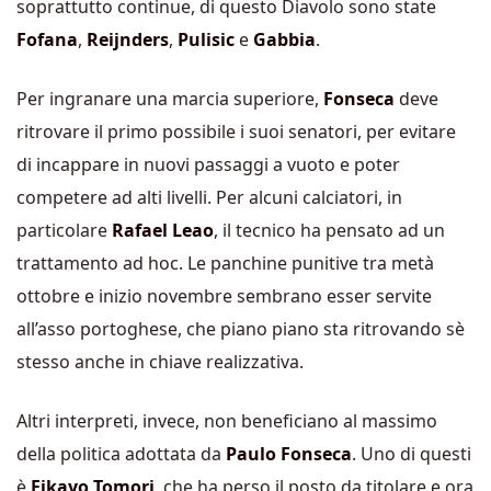
soprattutto continue, di questo Diavolo sono state
Fofana
,
Reijnders
,
Pulisic
e
Gabbia
.
Per ingranare una marcia superiore,
Fonseca
deve
ritrovare il primo possibile i suoi senatori, per evitare
di incappare in nuovi passaggi a vuoto e poter
competere ad alti livelli. Per alcuni calciatori, in
particolare
Rafael
Leao
, il tecnico ha pensato ad un
trattamento ad hoc. Le panchine punitive tra metà
ottobre e inizio novembre sembrano esser servite
all’asso portoghese, che piano piano sta ritrovando sè
stesso anche in chiave realizzativa.
Altri interpreti, invece, non beneficiano al massimo
della politica adottata da
Paulo Fonseca
. Uno di questi
è
Fikayo Tomori
, che ha perso il posto da titolare e ora