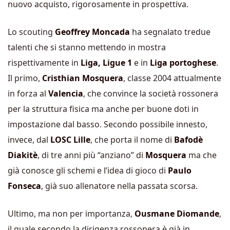
nuovo acquisto, rigorosamente in prospettiva.
Lo scouting
Geoffrey Moncada
ha segnalato tredue
talenti che si stanno mettendo in mostra
rispettivamente in
Liga,
Ligue 1
e in
Liga portoghese
.
Il primo,
Cristhian Mosquera
, classe 2004 attualmente
in forza al
Valencia
, che convince la società rossonera
per la struttura fisica ma anche per buone doti in
impostazione dal basso. Secondo possibile innesto,
invece, dal
LOSC Lille
, che porta il nome di
Bafodè
Diakitè
, di tre anni più “anziano” di
Mosquera
ma che
già conosce gli schemi e l’idea di gioco di
Paulo
Fonseca
, già suo allenatore nella passata scorsa.
Ultimo, ma non per importanza,
Ousmane
Diomande
,
il quale secondo la dirigenza rossonera è già in