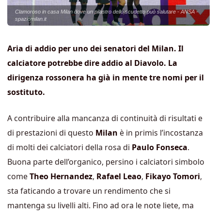
Clamoroso in casa Milan dove un pilastro dello scudetto può salutare - ANSA -
spaziomilan.it
Aria di addio per uno dei senatori del Milan. Il
calciatore potrebbe dire addio al Diavolo. La
dirigenza rossonera ha già in mente tre nomi per il
sostituto.
A contribuire alla mancanza di continuità di risultati e
di prestazioni di questo
Milan
è in primis l’incostanza
di molti dei calciatori della rosa di
Paulo Fonseca
.
Buona parte dell’organico, persino i calciatori simbolo
come
Theo Hernandez
,
Rafael Leao
,
Fikayo Tomori
,
sta faticando a trovare un rendimento che si
mantenga su livelli alti. Fino ad ora le note liete, ma