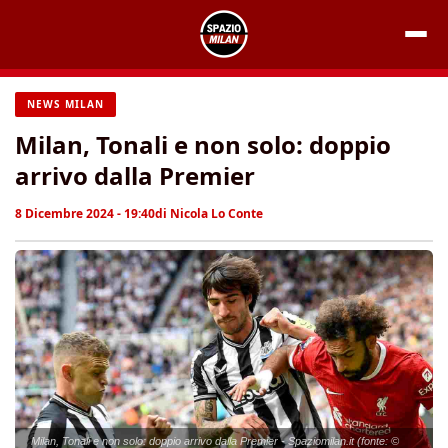
Vai
al
contenuto
NEWS MILAN
Milan, Tonali e non solo: doppio
arrivo dalla Premier
8 Dicembre 2024 - 19:40
di
Nicola Lo Conte
Milan, Tonali e non solo: doppio arrivo dalla Premier - Spaziomilan.it (fonte: ©