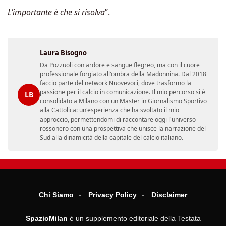
L’importante è che si risolva
”.
Laura Bisogno
Da Pozzuoli con ardore e sangue flegreo, ma con il cuore
professionale forgiato all'ombra della Madonnina. Dal 2018
faccio parte del network Nuovevoci, dove trasformo la
passione per il calcio in comunicazione. Il mio percorso si è
LB
consolidato a Milano con un Master in Giornalismo Sportivo
alla Cattolica: un'esperienza che ha svoltato il mio
approccio, permettendomi di raccontare oggi l'universo
rossonero con una prospettiva che unisce la narrazione del
Sud alla dinamicità della capitale del calcio italiano.
Chi Siamo
Privacy Policy
Disclaimer
SpazioMilan
è un supplemento editoriale della Testata