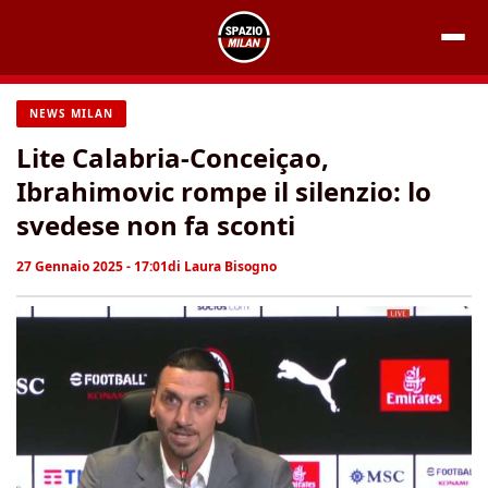
Vai
al
contenuto
NEWS MILAN
Lite Calabria-Conceiçao,
Ibrahimovic rompe il silenzio: lo
svedese non fa sconti
27 Gennaio 2025 - 17:01
di
Laura Bisogno