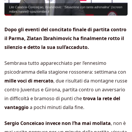
Lite Calabria-Conceiçao, Ibrahimovic: "Situazione con tanta adrenalina" (screen
milanchannel)-spaziomilan.it
Dopo gli eventi del concitato finale di partita contro
il Parma, Zlatan Ibrahimovic ha finalmente rotto il
silenzio e detto la sua sull’accaduto.
Sembrava tutto apparecchiato per l’ennesimo
psicodramma della stagione rossonera: settimana con
mille voci di mercato
, due risultati da montagne russe
contro Juventus e Girona, partita contro un avversario
in difficoltà e bramoso di punti che
trova la rete del
vantaggio
a pochi minuti dalla fine.
Sergio Conceicao invece non l’ha mai mollata
, non è