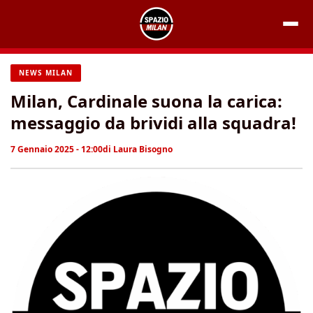
Vai
al
contenuto
NEWS MILAN
Milan, Cardinale suona la carica:
messaggio da brividi alla squadra!
7 Gennaio 2025 - 12:00
di
Laura Bisogno