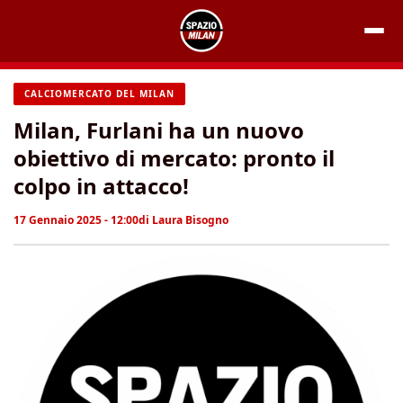
Vai
al
contenuto
CALCIOMERCATO DEL MILAN
Milan, Furlani ha un nuovo
obiettivo di mercato: pronto il
colpo in attacco!
17 Gennaio 2025 - 12:00
di
Laura Bisogno