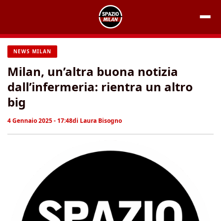
Vai
al
contenuto
NEWS MILAN
Milan, un’altra buona notizia
dall’infermeria: rientra un altro
big
4 Gennaio 2025 - 17:48
di
Laura Bisogno