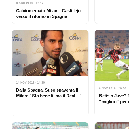
3 AGO 2019 · 17:17
Calciomercato Milan – Castillejo
verso il ritorno in Spagna
14 NOV 2018 · 14:30
6 NOV 2018 · 20:30
Dalla Spagna, Suso spaventa il
Milan: “Sto bene lì, ma il Real…”
Betis o Juve? 
“migliori” per 