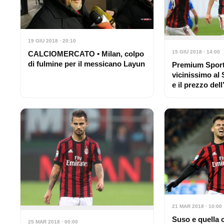
19 GIU 2018 · 20:10
15 GIU 2018 · 14:00
CALCIOMERCATO • Milan, colpo
di fulmine per il messicano Layun
Premium Sport:
vicinissimo al 
e il prezzo dell
21 MAR 2018 · 10:00
Suso e quella 
25 MAR 2018 · 00:00