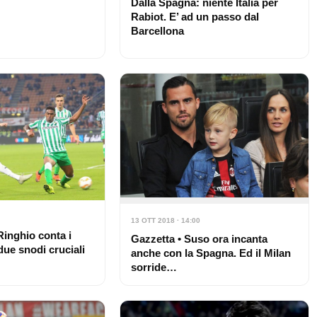
Dalla Spagna: niente Italia per
Rabiot. E’ ad un passo dal
Barcellona
13 OTT 2018 · 14:00
Ringhio conta i
Gazzetta • Suso ora incanta
due snodi cruciali
anche con la Spagna. Ed il Milan
sorride…