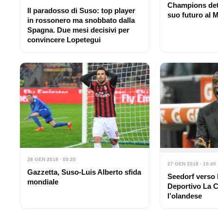
Champions det
Il paradosso di Suso: top player
suo futuro al M
in rossonero ma snobbato dalla
Spagna. Due mesi decisivi per
convincere Lopetegui
28 GEN 2018 · 09:20
27 GEN 2018 · 10:40
Gazzetta, Suso-Luis Alberto sfida
Seedorf verso l
mondiale
Deportivo La 
l’olandese