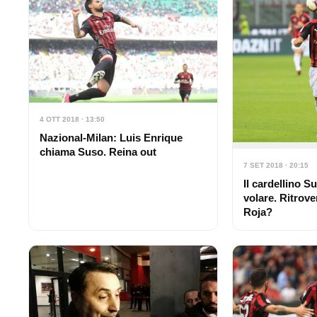
4 OTT 2018 · 13:50
Nazional-Milan: Luis Enrique
chiama Suso. Reina out
7 SET 2018 · 20:15
Il cardellino S
volare. Ritrove
Roja?