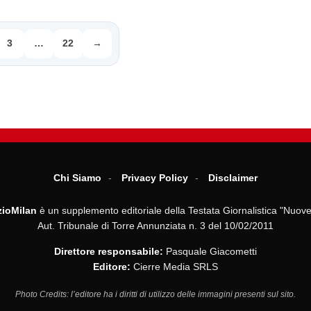
3
…
22
→
Chi Siamo
Privacy Policy
Disclaimer
ioMilan
è un supplemento editoriale della Testata Giornalistica "Nuove
Aut. Tribunale di Torre Annunziata n. 3 del 10/02/2011
Direttore responsabile:
Pasquale Giacometti
Editore:
Cierre Media SRLS
Photo Credits: l’editore ha i diritti di utilizzo delle immagini presenti sul sito.