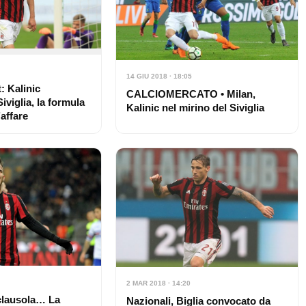
14 GIU 2018 · 18:05
 Kalinic
CALCIOMERCATO • Milan,
Siviglia, la formula
Kalinic nel mirino del Siviglia
’affare
2 MAR 2018 · 14:20
clausola… La
Nazionali, Biglia convocato da