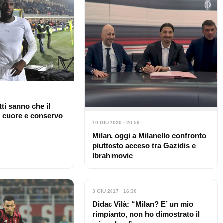
ti sanno che il
o cuore e conservo
10 GIU 2020 · 20:59
Milan, oggi a Milanello confronto
piuttosto acceso tra Gazidis e
Ibrahimovic
3 GIU 2017 · 16:30
Didac Vilà: “Milan? E’ un mio
rimpianto, non ho dimostrato il