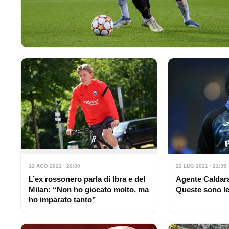
12 AGO 2021 · 20:30
22 LUG 2021 · 21:35
L’ex rossonero parla di Ibra e del
Agente Caldara
Milan: “Non ho giocato molto, ma
Queste sono le
ho imparato tanto”