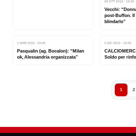
25 OTT 2016 · 16:30
Vecchi: “Donn
post-Buffon. Il
blindarlo”
1 MAR 2016 · 19:00
5 DIC 2015 · 19:00
Pasqualin (ag. Bocalon): “Milan
CALCIOMERCAT
ok, Alessandria organizzata”
Soldo per rinfo
1
2