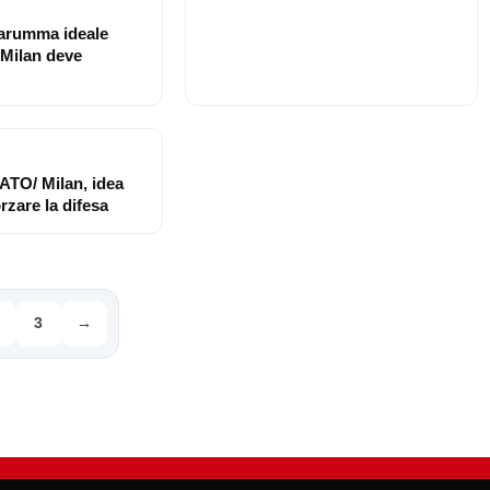
arumma ideale
 Milan deve
O/ Milan, idea
rzare la difesa
3
→