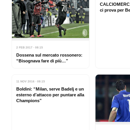
CALCIOMERCAT
ci prova per B
2 FEB 2017 · 08:15
Dossena sul mercato rossonero:
“Bisognava fare di più…”
11 NOV 2016 · 08:15
Boldini: “Milan, serve Badelj e un
esterno d’attacco per puntare alla
Champions”