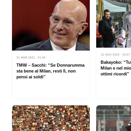
12 AGO 2020 · 16:07
31 MAR 2021 · 21:30
Bakayoko: “Tut
TMW – Sacchi: “Se Donnarumma
Milan e nel mi
sta bene al Milan, resti lì, non
ottimi ricordi”
pensi ai soldi”