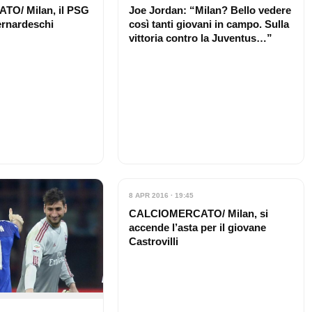
O/ Milan, il PSG
Joe Jordan: “Milan? Bello vedere
ernardeschi
così tanti giovani in campo. Sulla
vittoria contro la Juventus…”
8 APR 2016 · 19:45
CALCIOMERCATO/ Milan, si
accende l’asta per il giovane
Castrovilli