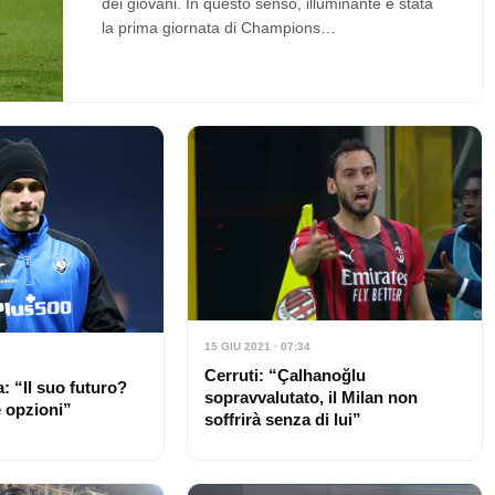
dei giovani. In questo senso, illuminante è stata
la prima giornata di Champions…
15 GIU 2021 · 07:34
Cerruti: “Çalhanoğlu
: “Il suo futuro?
sopravvalutato, il Milan non
 opzioni”
soffrirà senza di lui”