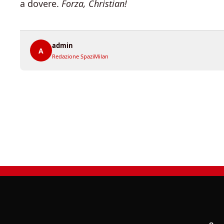
a dovere.
Forza, Christian!
admin
A
Redazione SpaziMilan