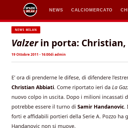
Vai
NEWS
CALCIOMERCATO
CH
al
contenuto
NEWS MILAN
Valzer
in porta: Christian, 
19 Ottobre 2011 - 16:00
di
admin
E’ ora di prenderne le difese, di difendere l’est
Christian Abbiati
. Come riportato ieri da
La Gazz
nuovo colpo in uscita. Dopo i milioni incassati d
potrebbe essere il turno di
Samir Handanovic
.
forti e affidabili portieri della Serie A. Pozzo ha
Handanovic non si muove.