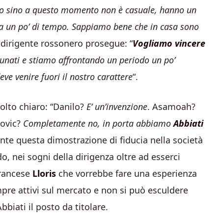
o sino a questo momento non è casuale, hanno un
da un po’ di tempo. Sappiamo bene che in casa sono
 dirigente rossonero prosegue: “
Vogliamo vincere
tunati e stiamo affrontando un periodo un po’
ve venire fuori il nostro carattere
“.
olto chiaro: “Danilo?
E’ un’invenzione
. Asamoah?
ovic?
Completamente no, in porta abbiamo
Abbiati
nte questa dimostrazione di fiducia nella società
o, nei sogni della dirigenza oltre ad esserci
francese
Lloris
che vorrebbe fare una esperienza
empre attivi sul mercato e non si può esculdere
biati il posto da titolare.