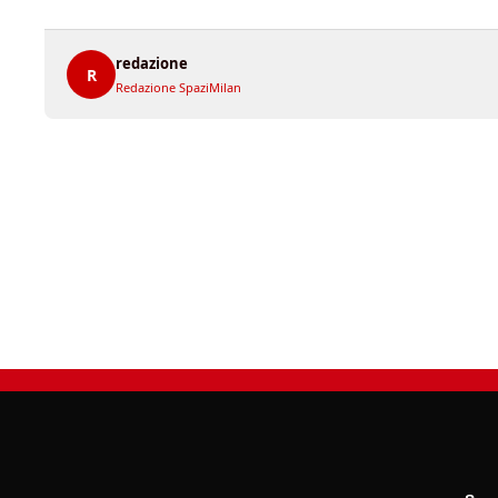
redazione
R
Redazione SpaziMilan