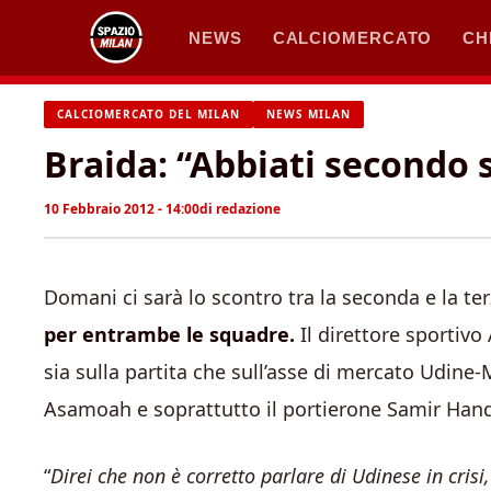
Vai
NEWS
CALCIOMERCATO
CH
al
contenuto
CALCIOMERCATO DEL MILAN
NEWS MILAN
Braida: “Abbiati secondo 
10 Febbraio 2012 - 14:00
di
redazione
Domani ci sarà lo scontro tra la seconda e la ter
per entrambe le squadre.
Il direttore sportivo
sia sulla partita che sull’asse di mercato Udine-
Asamoah e soprattutto il portierone Samir Han
“
Direi che non è corretto parlare di Udinese in crisi,