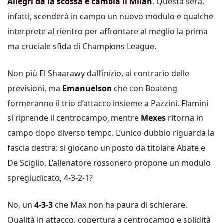
Allegri dà la scossa e cambia il Milan
. Questa sera,
infatti, scenderà in campo un nuovo modulo e qualche
interprete al rientro per affrontare al meglio la prima
ma cruciale sfida di Champions League.
Non più El Shaarawy dall’inizio, al contrario delle
previsioni, ma
Emanuelson
che con Boateng
formeranno il
trio d’attacco
insieme a Pazzini. Flamini
si riprende il centrocampo, mentre
Mexes
ritorna in
campo dopo diverso tempo. L’unico dubbio riguarda la
fascia destra: si giocano un posto da titolare Abate e
De Sciglio. L’allenatore rossonero propone un modulo
spregiudicato, 4-3-2-1?
No, un
4-3-3
che Max non ha paura di schierare.
Qualità in attacco, copertura a centrocampo e solidità