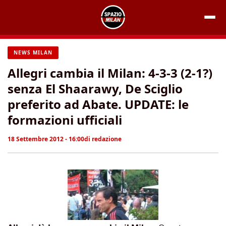
Vai
al
contenuto
NEWS MILAN
Allegri cambia il Milan: 4-3-3 (2-1?)
senza El Shaarawy, De Sciglio
preferito ad Abate. UPDATE: le
formazioni ufficiali
18 Settembre 2012 - 16:00
di
redazione