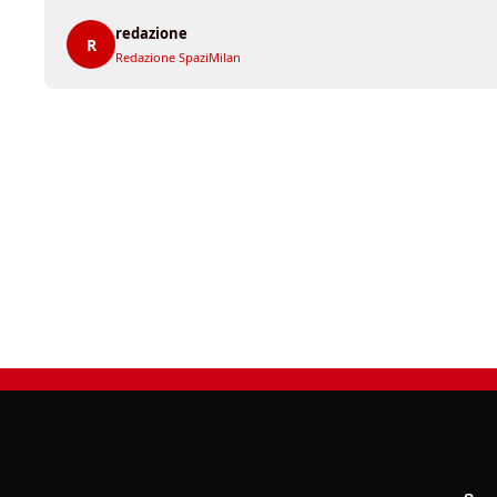
redazione
R
Redazione SpaziMilan