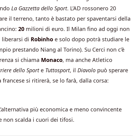
condo
La Gazzetta dello Sport
. L’AD rossonero 20
are il terreno, tanto è bastato per spaventarsi della
mancino:
20
milioni di euro. Il Milan fino ad oggi non
 liberarsi di
Robinho
e solo dopo potrà studiare le
pio prestando Niang al Torino). Su Cerci non c’è
orrenza si chiama
Monaco
, ma anche Atletico
riere dello Sport
e
Tuttosport
, il
Diavolo
può sperare
rancese si ritirerà, se lo farà, dalla corsa:
 L’alternativa più economica e meno convincente
 non scalda i cuori dei tifosi.