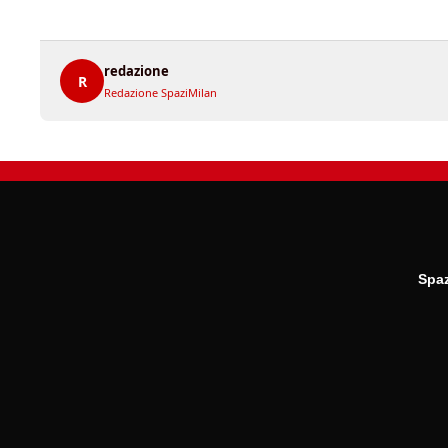
redazione
R
Redazione SpaziMilan
Spaz