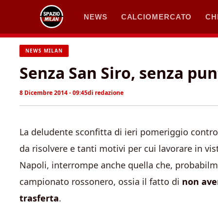
Vai
NEWS
CALCIOMERCATO
CH
al
contenuto
NEWS MILAN
Senza San Siro, senza punt
8 Dicembre 2014 - 09:45
di
redazione
La deludente sconfitta di ieri pomeriggio contro 
da risolvere e tanti motivi per cui lavorare in vi
Napoli, interrompe anche quella che, probabilmen
campionato rossonero, ossia il fatto di
non aver
trasferta
.