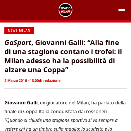
Vai
al
contenuto
NEWS MILAN
GaSport
, Giovanni Galli: “Alla fine
di una stagione contano i trofei: il
Milan adesso ha la possibilità di
alzare una Coppa”
2 Marzo 2016 - 13:00
di
redazione
Giovanni Galli
, ex giocatore del Milan, ha parlato della
finale di Coppa Italia conquistata dai rossoneri:
“Quando si chiude una stagione sportiva si va sempre a
vedere chi ha un timbro sulla maglia: lo scudetto e la