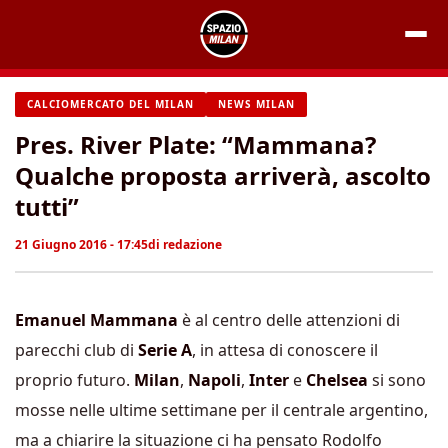
Vai
al
contenuto
CALCIOMERCATO DEL MILAN
NEWS MILAN
Pres. River Plate: “Mammana?
Qualche proposta arriverà, ascolto
tutti”
21 Giugno 2016 - 17:45
di
redazione
Emanuel Mammana
è al centro delle attenzioni di
parecchi club di
Serie A
, in attesa di conoscere il
proprio futuro.
Milan
,
Napoli
,
Inter
e
Chelsea
si sono
mosse nelle ultime settimane per il centrale argentino,
ma a chiarire la situazione ci ha pensato Rodolfo