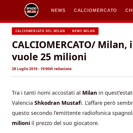
Vai
NEWS
CALCIOMERCATO
CH
al
contenuto
CALCIOMERCATO DEL MILAN
NEWS MILAN
CALCIOMERCATO/ Milan, il
vuole 25 milioni
28 Luglio 2016 - 19:00
di
redazione
Tra i tanti nomi accostati al
Milan
in quest’estat
Valencia
Shkodran Mustaf
i. L’affare però semb
questo secondo l’emittente radiofonica spagnola
milioni
il prezzo del suo giocatore.