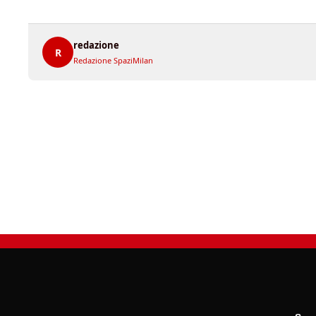
redazione
R
Redazione SpaziMilan