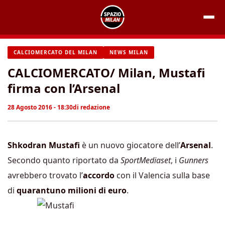
Vai
al
contenuto
CALCIOMERCATO DEL MILAN
NEWS MILAN
CALCIOMERCATO/ Milan, Mustafi
firma con l’Arsenal
28 Agosto 2016 - 18:30
di
redazione
Shkodran Mustafi
è un nuovo giocatore dell’
Arsenal
.
Secondo quanto riportato da
SportMediaset
, i
Gunners
avrebbero trovato l’
accordo
con il Valencia sulla base
di
quarantuno milioni di euro
.