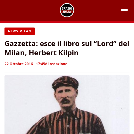
Vai
al
contenuto
NEWS MILAN
Gazzetta: esce il libro sul “Lord” del
Milan, Herbert Kilpin
22 Ottobre 2016 - 17:45
di
redazione