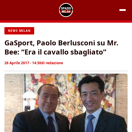
Vai
al
contenuto
NEWS MILAN
GaSport, Paolo Berlusconi su Mr.
Bee: “Era il cavallo sbagliato”
26 Aprile 2017 - 14:30
di
redazione