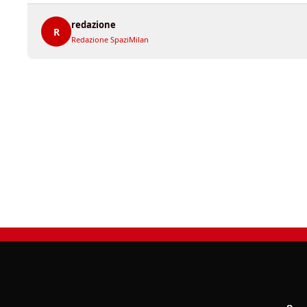
redazione
R
Redazione SpaziMilan