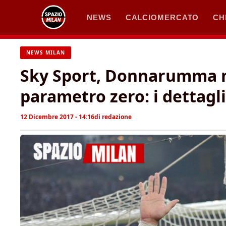
Vai
NEWS
CALCIOMERCATO
CH
al
contenuto
NEWS MILAN
Sky Sport, Donnarumma no
parametro zero: i dettagli
12 Dicembre 2017 - 14:16
di
redazione