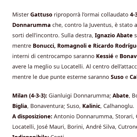
Mister
Gattuso
riproporrà l’ormai collaudato
4-
Donnarumma
che, contro la Juventus, è stato
sorti dell’incontro. Sulla destra,
Ignazio Abate
s
mentre
Bonucci, Romagnoli e Ricardo Rodrígu
interni di centrocampo saranno
Kessié
e
Bonav
avere la meglio su Locatelli. Al centro dell’attac
mentre le due punte esterne saranno
Suso
e
Ca
Milan (4-3-3):
Gianluigi Donnarumma;
Abate
, B
Biglia
, Bonaventura; Suso,
Kalinic
, Calhanoglu.
A disposizione:
Antonio Donnarumma, Storari, Ca
Locatelli, José Mauri, Borini, André Silva, Cutron