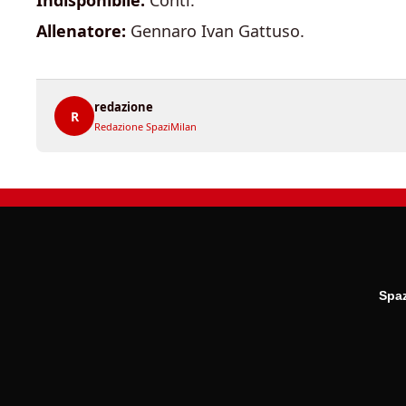
Indisponibile:
Conti.
Allenatore:
Gennaro Ivan Gattuso.
redazione
R
Redazione SpaziMilan
Spaz