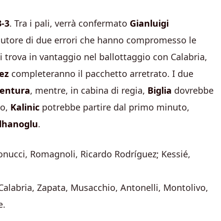
3-3
. Tra i pali, verrà confermato
Gianluigi
 autore di due errori che hanno compromesso le
i trova in vantaggio nel ballottaggio con Calabria,
ez
completeranno il pacchetto arretrato. I due
entura
, mentre, in cabina di regia,
Biglia
dovrebbe
co,
Kalinic
potrebbe partire dal primo minuto,
lhanoglu
.
onucci, Romagnoli, Ricardo Rodríguez; Kessié,
labria, Zapata, Musacchio, Antonelli, Montolivo,
e.