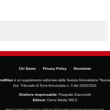
Chi Siamo
Privacy Policy
Disclaimer
ioMilan
è un supplemento editoriale della Testata Giornalistica "Nuove
Aut. Tribunale di Torre Annunziata n. 3 del 10/02/2011
Direttore responsabile:
Pasquale Giacometti
Editore:
Cierre Media SRLS
Photo Credits: l’editore ha i diritti di utilizzo delle immagini presenti sul sito.