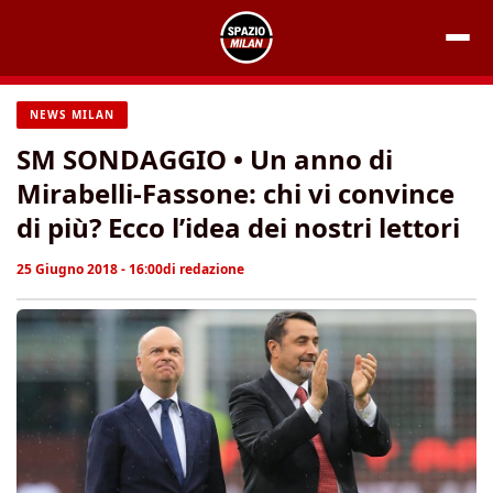
Vai
al
contenuto
NEWS MILAN
SM SONDAGGIO • Un anno di
Mirabelli-Fassone: chi vi convince
di più? Ecco l’idea dei nostri lettori
25 Giugno 2018 - 16:00
di
redazione