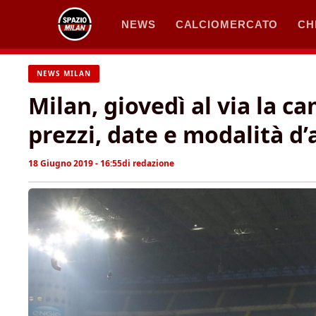
Vai
NEWS
CALCIOMERCATO
CH
al
contenuto
NEWS MILAN
Milan, giovedì al via la
prezzi, date e modalità d’
18 Giugno 2019 - 16:55
di
redazione