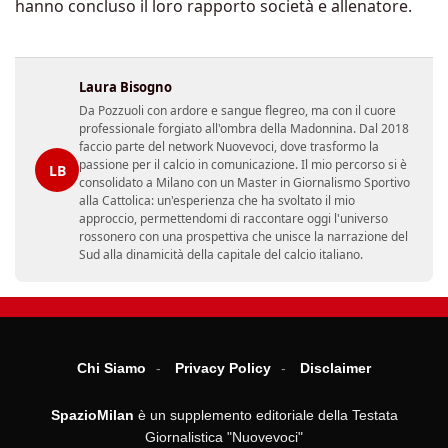
hanno concluso il loro rapporto società e allenatore.
Laura Bisogno
Da Pozzuoli con ardore e sangue flegreo, ma con il cuore
professionale forgiato all'ombra della Madonnina. Dal 2018
faccio parte del network Nuovevoci, dove trasformo la
passione per il calcio in comunicazione. Il mio percorso si è
LB
consolidato a Milano con un Master in Giornalismo Sportivo
alla Cattolica: un'esperienza che ha svoltato il mio
approccio, permettendomi di raccontare oggi l'universo
rossonero con una prospettiva che unisce la narrazione del
Sud alla dinamicità della capitale del calcio italiano.
Chi Siamo
Privacy Policy
Disclaimer
SpazioMilan
è un supplemento editoriale della Testata
Giornalistica "Nuovevoci"