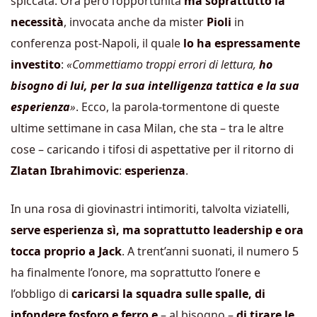
spiccata. Ora però l’opportunità
ma soprattutto la
necessità
, invocata anche da mister
Pioli
in
conferenza post-Napoli, il quale
lo ha espressamente
investito
:
«Commettiamo troppi errori di lettura,
ho
bisogno di lui, per la sua intelligenza tattica e la sua
esperienza
»
. Ecco, la parola-tormentone di queste
ultime settimane in casa Milan, che sta – tra le altre
cose – caricando i tifosi di aspettative per il ritorno di
Zlatan Ibrahimovic
:
esperienza
.
In una rosa di giovinastri intimoriti, talvolta viziatelli,
serve esperienza sì, ma soprattutto leadership e ora
tocca proprio a Jack
. A trent’anni suonati, il numero 5
ha finalmente l’onore, ma soprattutto l’onere e
l’obbligo di
caricarsi la squadra sulle spalle, di
infondere fosforo e ferro e
– al bisogno –
di tirare le