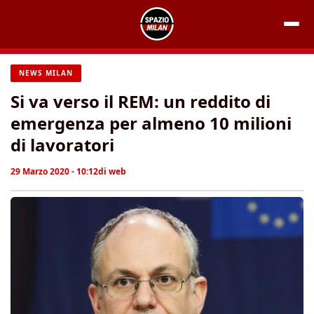
Vai
al
contenuto
NEWS MILAN
Si va verso il REM: un reddito di
emergenza per almeno 10 milioni
di lavoratori
29 Marzo 2020 - 10:12
di
web