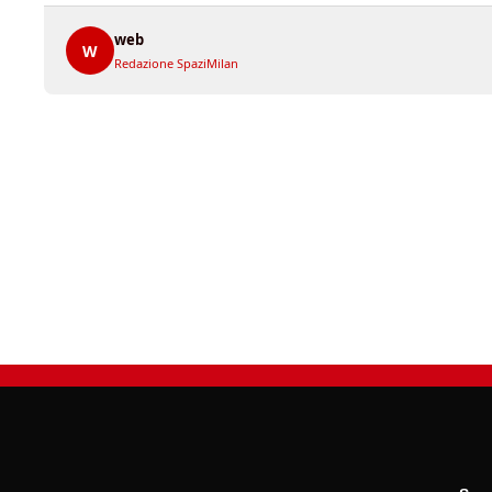
web
W
Redazione SpaziMilan