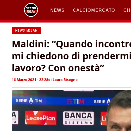
Vai
NEWS
CALCIOMERCATO
CH
al
contenuto
NEWS MILAN
Maldini: “Quando incontro 
mi chiedono di prendermi 
lavoro? Con onestà”
16 Marzo 2021 - 22:28
di
Laura Bisogno