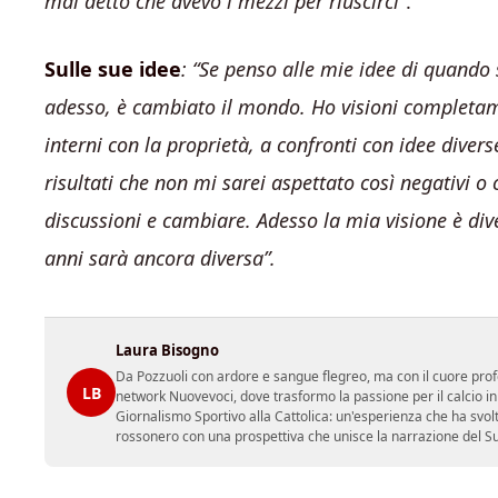
mai detto che avevo i mezzi per riuscirci”
.
Sulle sue idee
: “Se penso alle mie idee di quando 
adesso, è cambiato il mondo. Ho visioni completame
interni con la proprietà, a confronti con idee diver
risultati che non mi sarei aspettato così negativi o 
discussioni e cambiare. Adesso la mia visione è di
anni sarà ancora diversa”.
Laura Bisogno
Da Pozzuoli con ardore e sangue flegreo, ma con il cuore prof
LB
network Nuovevoci, dove trasformo la passione per il calcio i
Giornalismo Sportivo alla Cattolica: un'esperienza che ha svol
rossonero con una prospettiva che unisce la narrazione del Sud 