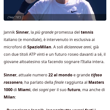
{"key":"t1"}
Jannik
Sinner
, la
più grande
promessa del
tennis
italiano (e mondiale), è intervenuto in esclusiva ai
microfoni di
SpazioMilan
. A soli
diciannove anni
, già
con due titoli ATP vinti e un futuro roseo davanti a sé, il
giovane altoatesino sta facendo sognare l’Italia intera.
Sinner
, attuale numero
22 al mondo
e grande
tifoso
rossonero
, ha parlato della
finale
raggiunta al
Masters
1000
di
Miami
, dei
sogni
per il suo
futuro
, ma anche di
Milan
: