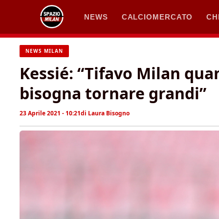
Vai
NEWS
CALCIOMERCATO
CH
al
contenuto
NEWS MILAN
Kessié: “Tifavo Milan qu
bisogna tornare grandi”
23 Aprile 2021 - 10:21
di
Laura Bisogno